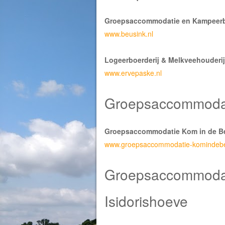
Groepsaccommodatie en Kampeerbo
www.beusink.nl
Logeerboerderij & Melkveehouderij
www.ervepaske.nl
Groepsaccommodat
Groepsaccommodatie Kom in de B
www.groepsaccommodatie-komindebe
Groepsaccommodat
Isidorishoeve