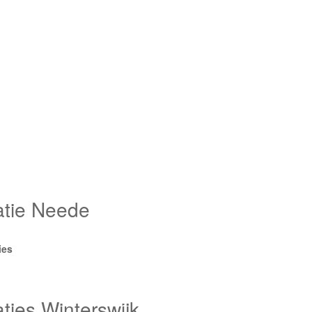
tie Neede
ies
ies Winterswijk