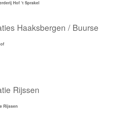
derij Hof ‘t Sprakel
ies Haaksbergen / Buurse
of
ie Rijssen
e Rijssen