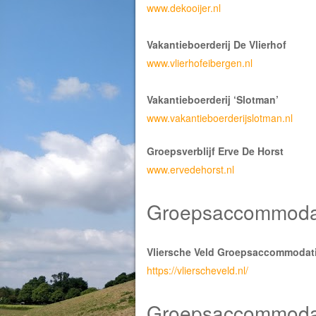
www.dekooijer.nl
Vakantieboerderij De Vlierhof
www.vlierhofeibergen.nl
Vakantieboerderij ‘Slotman’
www.vakantieboerderijslotman.nl
Groepsverblijf Erve De Horst
www.ervedehorst.nl
Groepsaccommoda
Vliersche Veld Groepsaccommodat
https://vlierscheveld.nl/
Groepsaccommodat