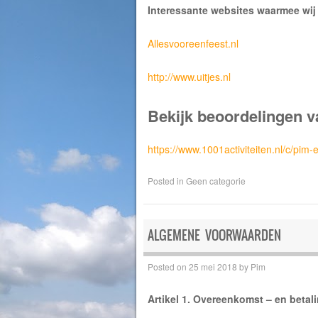
Interessante websites waarmee wij 
Allesvooreenfeest.nl
http://www.uitjes.nl
Bekijk beoordelingen v
https://www.1001activiteiten.nl/c/pim
Posted in
Geen categorie
ALGEMENE VOORWAARDEN
Posted on
25 mei 2018
by
Pim
Artikel 1. Overeenkomst – en betal