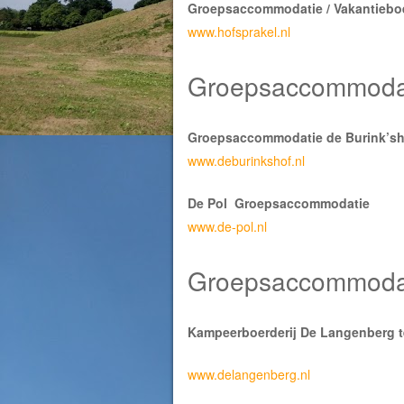
Groepsaccommodatie / Vakantieboer
www.hofsprakel.nl
Groepsaccommodat
Groepsaccommodatie de Burink’sh
www.deburinkshof.nl
De Pol Groepsaccommodatie
www.de-pol.nl
Groepsaccommodat
Kampeerboerderij De Langenberg t
www.delangenberg.nl