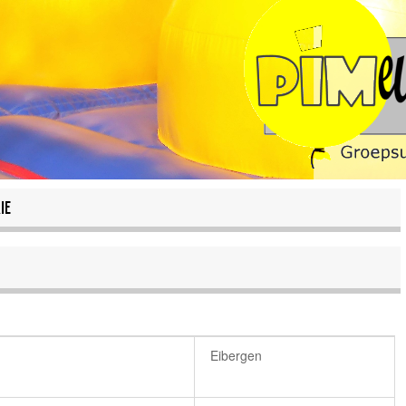
IE
Eibergen