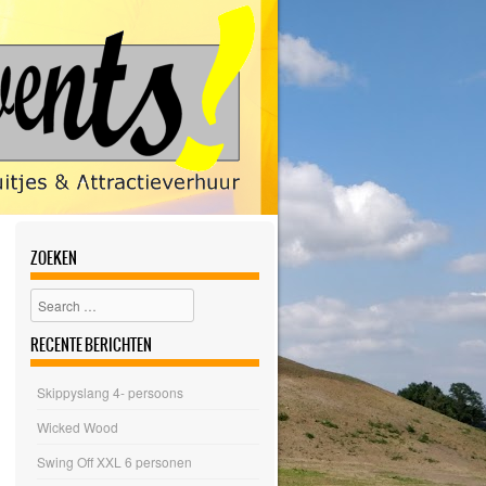
ZOEKEN
Search
RECENTE BERICHTEN
Skippyslang 4- persoons
Wicked Wood
Swing Off XXL 6 personen