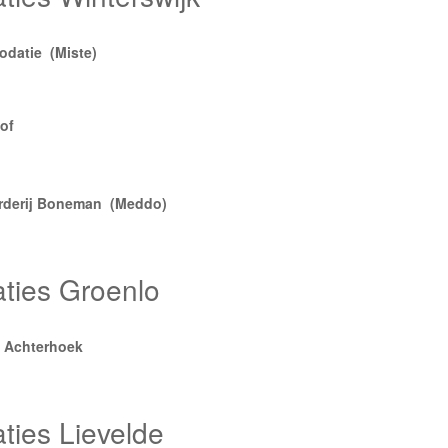
datie (Miste)
of
rderij Boneman (Meddo)
ies Groenlo
e Achterhoek
ies Lievelde