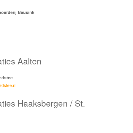
erderij Beusink
ies Aalten
edstee
dstee.nl
ies Haaksbergen / St.