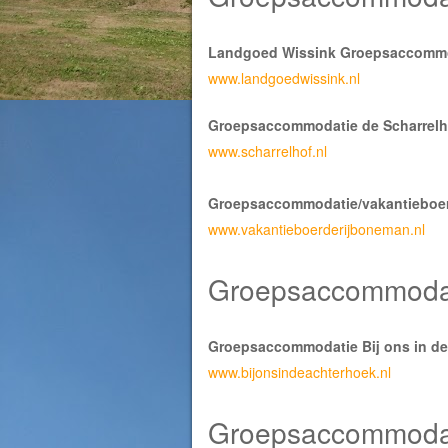
Landgoed Wissink Groepsaccommo
www.landgoedwissink.nl
Groepsaccommodatie de Scharrelh
www.scharrelhof.nl
Groepsaccommodatie/vakantieboe
www.vakantieboerderijboneman.nl
Groepsaccommodat
Groepsaccommodatie Bij ons in d
www.bijonsindeachterhoek.nl
Groepsaccommodat