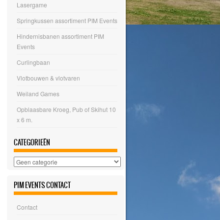
Lasergame
Springkussen assortiment PIM Events
Hindernisbanen assortiment PIM
Events
Curlingbaan
Vlotbouwen & vlotvaren
Weiland Games
Opblaasbare Kroeg, Pub of Skihut 10
x 6 m.
CATEGORIEËN
Categorieën
PIM EVENTS CONTACT
Contact