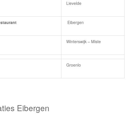
Lievelde
estaurant
Eibergen
Winterswijk – Miste
Groenlo
ies Eibergen