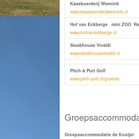
Kaasboerderij Weenink
www.kaasboerderijweenink.nl
Hof van Eckberge mini ZOO R
www.hofvaneckberge.nl
Steakhouse Vivaldi
www.steakhousevivaldi.nl
Pitch & Putt Golf
www.pitch-putt.nl/groenlo
Groepsaccommodat
Groepsaccommodatie de Kooijer