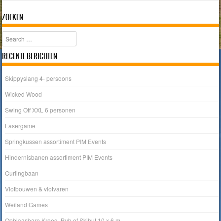
ZOEKEN
Search
RECENTE BERICHTEN
Skippyslang 4- persoons
Wicked Wood
Swing Off XXL 6 personen
Lasergame
Springkussen assortiment PIM Events
Hindernisbanen assortiment PIM Events
Curlingbaan
Vlotbouwen & vlotvaren
Weiland Games
Opblaasbare Kroeg, Pub of Skihut 10 x 6 m.