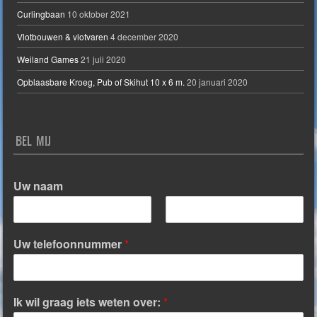
Curlingbaan
10 oktober 2021
Vlotbouwen & vlotvaren
4 december 2020
Weiland Games
21 juli 2020
Opblaasbare Kroeg, Pub of Skihut 10 x 6 m.
20 januari 2020
BEL MIJ
Uw naam
V
A
o
c
Uw telefoonnummer
*
o
h
r
t
n
e
a
r
a
n
Ik wil graag iets weten over:
*
m
a