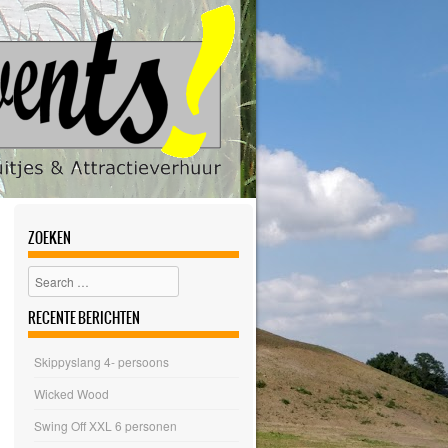
ZOEKEN
Search
RECENTE BERICHTEN
Skippyslang 4- persoons
Wicked Wood
Swing Off XXL 6 personen