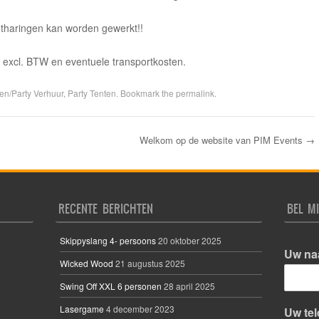
entharingen kan worden gewerkt!!
g excl. BTW en eventuele transportkosten.
en/Party Verhuur
,
Party Tenten
. Bookmark the
permalink
.
Welkom op de website van PIM Events
→
RECENTE BERICHTEN
BEL MI
Skippyslang 4- persoons
20 oktober 2025
Uw n
Wicked Wood
21 augustus 2025
Swing Off XXL 6 personen
28 april 2025
V
o
Lasergame
4 december 2023
Uw te
o