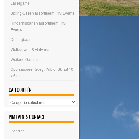
Lasergame
Springkussen assortiment PIM Events
Hindernisbanen assortiment PIM
Events
Curlingbaan
Vlotbouwen & vlotvaren
Weiland Games
Opblaasbare Kroeg, Pub of Skihut 10
x 6 m.
CATEGORIEËN
Categorieën
PIM EVENTS CONTACT
Contact