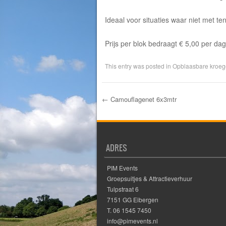
Ideaal voor situaties waar niet met t
Prijs per blok bedraagt € 5,00 per da
This entry was posted in
Opblaasbare kroeg
←
Camouflagenet 6x3mtr
Post navigation
ADRES
PIM Events
Groepsuitjes & Attractieverhuur
Tulpstraat 6
7151 GG Eibergen
T. 06 1545 7450
info@pimevents.nl