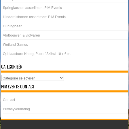
Springkussen assortiment PIM Events
Hindernisbanen assortiment PIM Events
Curlingbaan
Vlotbouwen & vlotvaren
Weiland Games
Opblaasbare Kroeg, Pub of Skihut 10 x 6 m.
CATEGORIEËN
Categorieën
PIM EVENTS CONTACT
Contact
Privacyverklaring