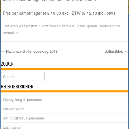
Prijs per camouflagenet € 10,00 excl. BTW (€ 12,10 incl. btw.)
This entry was posted in
Attracties en Verhuur
,
Losse Spelen
. Bookmark the
permalink
.
←
Nationale Buitenspeeldag 2018
Ballastblok
→
Post navigation
ZOEKEN
Search
RECENTE BERICHTEN
Skippyslang 4- persoons
Wicked Wood
Swing Off XXL 6 personen
Lasergame