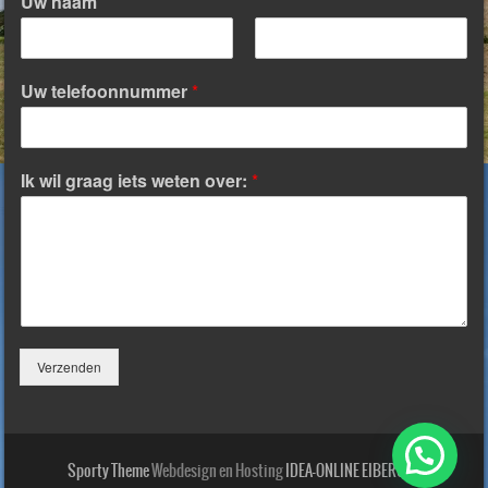
Uw naam
V
A
o
c
Uw telefoonnummer
*
o
h
r
t
n
e
a
r
a
n
Ik wil graag iets weten over:
*
m
a
a
m
Verzenden
Sporty Theme
Webdesign en Hosting
IDEA-ONLINE EIBERGEN