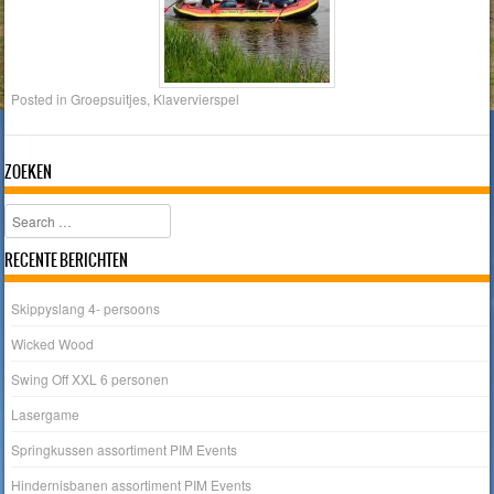
Posted in
Groepsuitjes
,
Klavervierspel
ZOEKEN
Search
RECENTE BERICHTEN
Skippyslang 4- persoons
Wicked Wood
Swing Off XXL 6 personen
Lasergame
Springkussen assortiment PIM Events
Hindernisbanen assortiment PIM Events