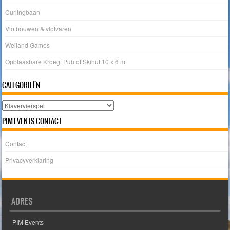
Curlingbaan
Vlotbouwen & vlotvaren
Weiland Games
Opblaasbare Kroeg, Pub of Skihut 10 x 6 m.
CATEGORIEËN
Categorieën
PIM EVENTS CONTACT
Contact
Privacyverklaring
ADRES
PIM Events