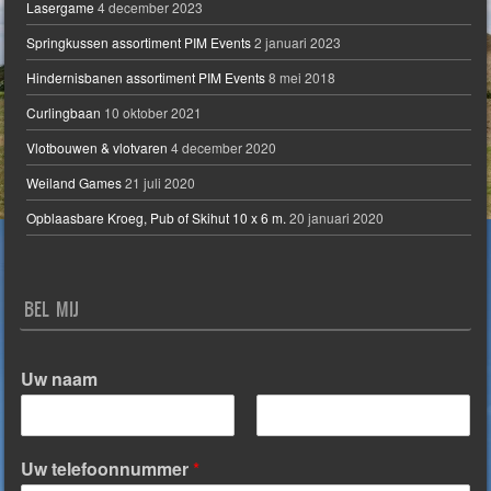
Lasergame
4 december 2023
Springkussen assortiment PIM Events
2 januari 2023
Hindernisbanen assortiment PIM Events
8 mei 2018
Curlingbaan
10 oktober 2021
Vlotbouwen & vlotvaren
4 december 2020
Weiland Games
21 juli 2020
Opblaasbare Kroeg, Pub of Skihut 10 x 6 m.
20 januari 2020
BEL MIJ
Uw naam
V
A
o
c
Uw telefoonnummer
*
o
h