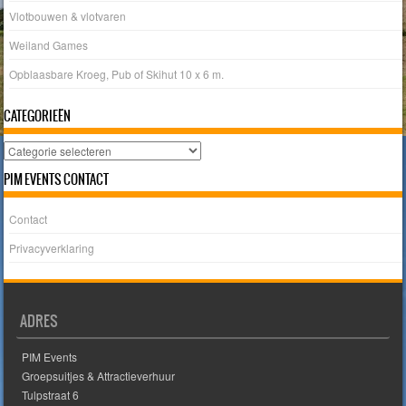
Vlotbouwen & vlotvaren
Weiland Games
Opblaasbare Kroeg, Pub of Skihut 10 x 6 m.
CATEGORIEËN
Categorieën
PIM EVENTS CONTACT
Contact
Privacyverklaring
ADRES
PIM Events
Groepsuitjes & Attractieverhuur
Tulpstraat 6