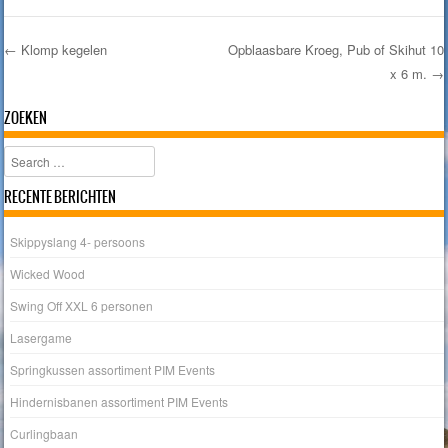
←
Klomp kegelen
Opblaasbare Kroeg, Pub of Skihut 10
x 6 m.
→
Post navigation
ZOEKEN
Search
RECENTE BERICHTEN
Skippyslang 4- persoons
Wicked Wood
Swing Off XXL 6 personen
Lasergame
Springkussen assortiment PIM Events
Hindernisbanen assortiment PIM Events
Curlingbaan