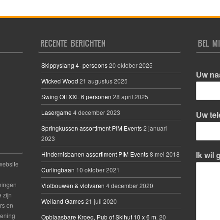
RECENTE BERICHTEN
BEL MI
Skippyslang 4- persoons
20 oktober 2025
Uw n
Wicked Wood
21 augustus 2025
Swing Off XXL 6 personen
28 april 2025
V
o
Lasergame
4 december 2023
Uw te
o
r
Springkussen assortiment PIM Events
2 januari
n
2023
a
a
Ik wil
Hindernisbanen assortiment PIM Events
8 mei 2018
m
website
Curlingbaan
10 oktober 2021
eningen
Vlotbouwen & vlotvaren
4 december 2020
 zijn
Weiland Games
21 juli 2020
rs en
mening
Opblaasbare Kroeg, Pub of Skihut 10 x 6 m.
20