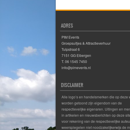
Post navigation
ADRES
PIM Events
Groepsuitjes & Attractieverhuur
Tulpstraat 6
7151 GG Eibergen
T. 06 1545 7450
info@pimevents.nl
DISCLAIMER
Alle logo’s en handelsmerken die op deze 
worden getoond zijn eigendom van de
respectievelijke eigenaren. Uitingen en m
in artikelen en nieuwsberichten op deze site
voor rekening van de respectievelijke auteu
weerspiegelen niet noodzakelijkerwijs de 