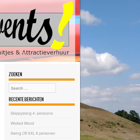
ZOEKEN
Search
RECENTE BERICHTEN
Skippyslang 4- persoons
Wicked Wood
Swing Off XXL 6 personen