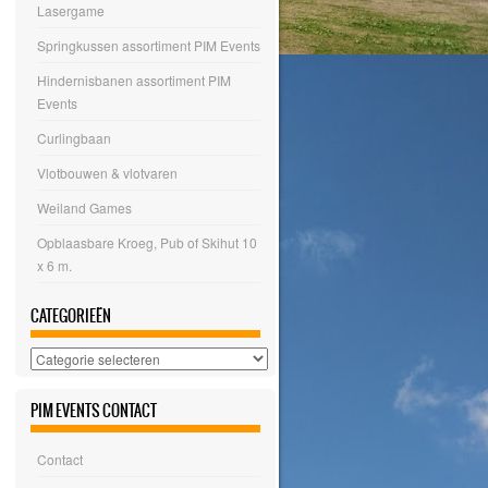
Lasergame
Springkussen assortiment PIM Events
Hindernisbanen assortiment PIM
Events
Curlingbaan
Vlotbouwen & vlotvaren
Weiland Games
Opblaasbare Kroeg, Pub of Skihut 10
x 6 m.
CATEGORIEËN
Categorieën
PIM EVENTS CONTACT
Contact