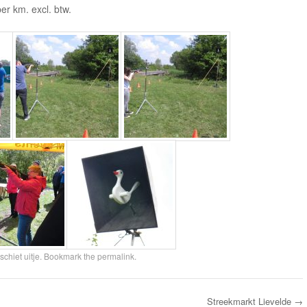
per km. excl. btw.
schiet uitje
. Bookmark the
permalink
.
Streekmarkt Lievelde
→