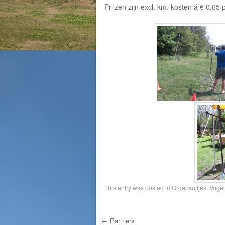
Prijzen zijn excl. km. kosten á € 0,65 
This entry was posted in
Groepsuitjes
,
Vogel
←
Partners