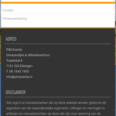
Contact
Privacyverklaring
ADRES
PIM Events
Groepsuitjes & Attractieverhuur
Tulpstraat 6
7151 GG Eibergen
T. 06 1545 7450
info@pimevents.nl
DISCLAIMER
Alle logo’s en handelsmerken die op deze website worden getoond zijn
eigendom van de respectievelijke eigenaren. Uitingen en meningen in
artikelen en nieuwsberichten op deze site zijn voor rekening van de