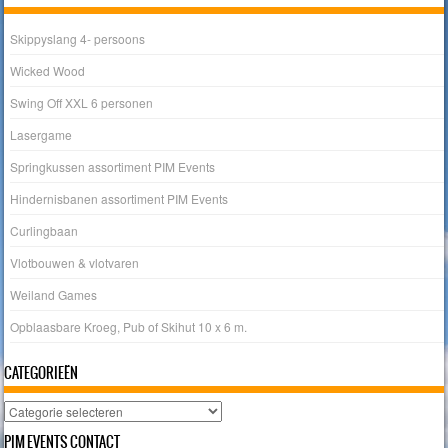
Skippyslang 4- persoons
Wicked Wood
Swing Off XXL 6 personen
Lasergame
Springkussen assortiment PIM Events
Hindernisbanen assortiment PIM Events
Curlingbaan
Vlotbouwen & vlotvaren
Weiland Games
Opblaasbare Kroeg, Pub of Skihut 10 x 6 m.
CATEGORIEËN
Categorieën
PIM EVENTS CONTACT