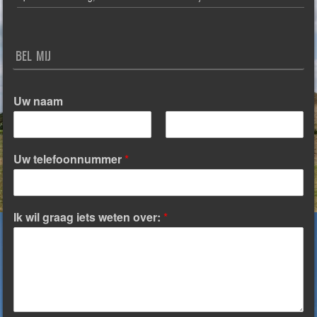
BEL MIJ
Uw naam
V
A
o
c
Uw telefoonnummer
*
o
h
r
t
n
e
a
r
a
n
Ik wil graag iets weten over:
*
m
a
a
m