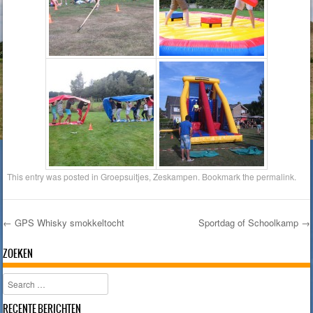
This entry was posted in
Groepsuitjes
,
Zeskampen
. Bookmark the
permalink
.
←
GPS Whisky smokkeltocht
Sportdag of Schoolkamp
→
Post navigation
ZOEKEN
Search
RECENTE BERICHTEN