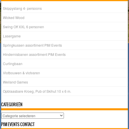
Skippyslang 4- persoons
Wicked Wood
Swing Off XXL 6 personen
Lasergame
Springkussen assortiment PIM Events
Hindernisbanen assortiment PIM Events
Curlingbaan
Vlotbouwen & vlotvaren
Weiland Games
Opblaasbare Kroeg, Pub of Skihut 10 x 6 m.
CATEGORIEËN
Categorieën
PIM EVENTS CONTACT