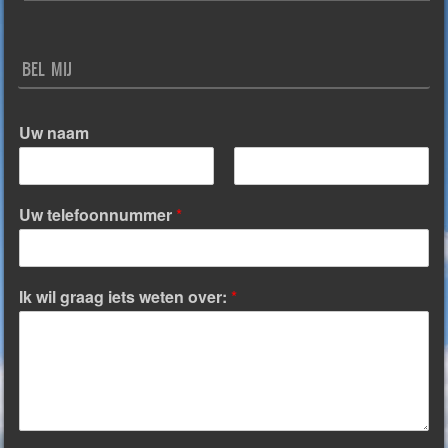
BEL MIJ
Uw naam
V
A
o
c
Uw telefoonnummer
*
o
h
r
t
n
e
a
r
a
n
Ik wil graag iets weten over:
*
m
a
a
m