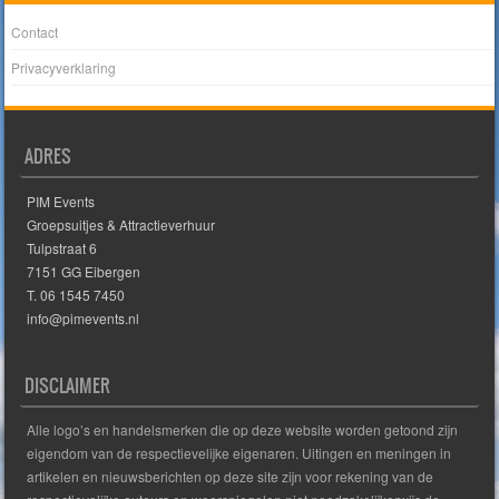
Contact
Privacyverklaring
ADRES
PIM Events
Groepsuitjes & Attractieverhuur
Tulpstraat 6
7151 GG Eibergen
T. 06 1545 7450
info@pimevents.nl
DISCLAIMER
Alle logo’s en handelsmerken die op deze website worden getoond zijn
eigendom van de respectievelijke eigenaren. Uitingen en meningen in
artikelen en nieuwsberichten op deze site zijn voor rekening van de