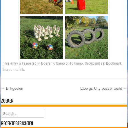
This entry was posted in
Boeren 6 kamp of 10 kamp
,
Groepsuitjes
. Bookmark
the
permalink
.
←
Blikgooien
Eibergs City puzzel tocht
→
Post navigation
ZOEKEN
Search
RECENTE BERICHTEN