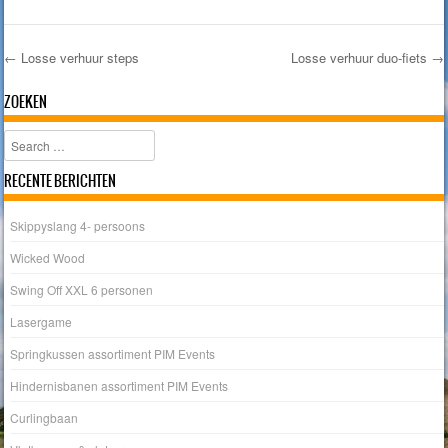
←
Losse verhuur steps
Losse verhuur duo-fiets
→
Post navigation
ZOEKEN
Search
RECENTE BERICHTEN
Skippyslang 4- persoons
Wicked Wood
Swing Off XXL 6 personen
Lasergame
Springkussen assortiment PIM Events
Hindernisbanen assortiment PIM Events
Curlingbaan