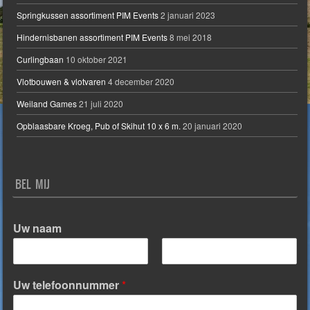
Springkussen assortiment PIM Events
2 januari 2023
Hindernisbanen assortiment PIM Events
8 mei 2018
Curlingbaan
10 oktober 2021
Vlotbouwen & vlotvaren
4 december 2020
Weiland Games
21 juli 2020
Opblaasbare Kroeg, Pub of Skihut 10 x 6 m.
20 januari 2020
BEL MIJ
Uw naam
V
A
o
c
Uw telefoonnummer
*
o
h
r
t