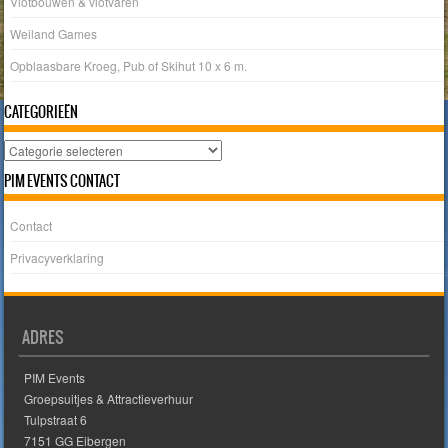
Vlotbouwen & vlotvaren
Weiland Games
Opblaasbare Kroeg, Pub of Skihut 10 x 6 m.
CATEGORIEËN
Categorieën
PIM EVENTS CONTACT
Contact
Privacyverklaring
ADRES
PIM Events
Groepsuitjes & Attractieverhuur
Tulpstraat 6
7151 GG Eibergen